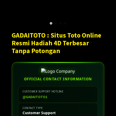
GADAITOTO : Situs Toto Online
Resmi Hadiah 4D Terbesar
Tanpa Potongan
Translation
Translation
missing:
missing:
en.products.general.regular_price
en.products.general.sale_price
OFFICIAL CONTACT INFORMATION
CUSTOMER SUPPORT HOTLINE
@GADAITOTO1
CONTACT TYPE
Customer Support