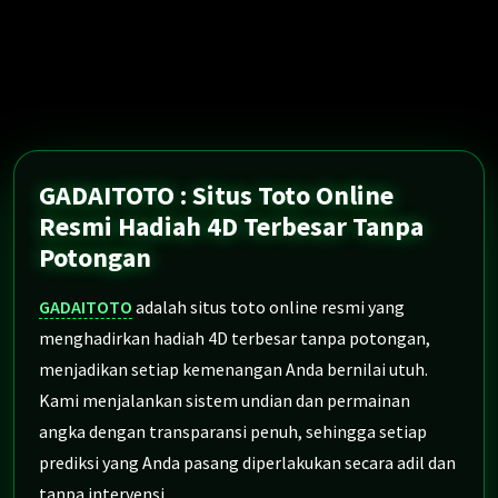
Show More →
GADAITOTO : Situs Toto Online
Resmi Hadiah 4D Terbesar Tanpa
Potongan
GADAITOTO
adalah situs toto online resmi yang
menghadirkan hadiah 4D terbesar tanpa potongan,
menjadikan setiap kemenangan Anda bernilai utuh.
Kami menjalankan sistem undian dan permainan
angka dengan transparansi penuh, sehingga setiap
prediksi yang Anda pasang diperlakukan secara adil dan
tanpa intervensi.