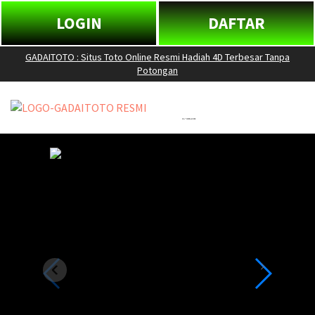
LOGIN
DAFTAR
GADAITOTO : Situs Toto Online Resmi Hadiah 4D Terbesar Tanpa
Potongan