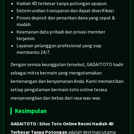
Hadiah 4D terbesar tanpa potongan apapun.
Sistem undian transparan dan dapat diverifikasi.
Proses deposit dan penarikan dana yang cepat &
mudah.
Keamanan data pribadi dan privasi member
terjamin.
Layanan pelanggan profesional yang siap
membantu 24/7.
Dengan semua keunggulan tersebut, GADAITOTO hadir
sebagai mitra bermain yang mengutamakan
kemenangan dan kenyamanan Anda. Kami memastikan
setiap pengalaman bermain toto online terasa
menyenangkan dan bebas dari rasa was-was.
Kesimpulan
GADAITOTO : Situs Toto Online Resmi Hadiah 4D
Terbesar Tanpa Potongan
adalah destinasi utama